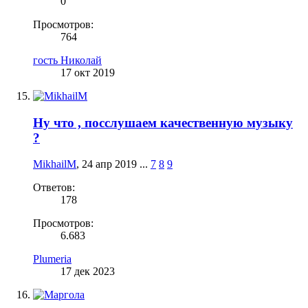
0
Просмотров:
764
гость Николай
17 окт 2019
Ну что , посслушаем качественную музыку
?
MikhailM
,
24 апр 2019
...
7
8
9
Ответов:
178
Просмотров:
6.683
Plumeria
17 дек 2023