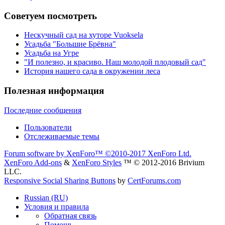
Советуем посмотреть
Нескучный сад на хуторе Vuoksela
Усадьба "Большие Брёвна"
Усадьба на Угре
"И полезно, и красиво. Наш молодой плодовый сад"
История нашего сада в окружении леса
Полезная информация
Последние сообщения
Пользователи
Отслеживаемые темы
Forum software by XenForo™
©2010-2017 XenForo Ltd.
XenForo Add-ons
&
XenForo Styles
™ © 2012-2016 Brivium
LLC.
Responsive Social Sharing Buttons
by
CertForums.com
Russian (RU)
Условия и правила
Обратная связь
Помощь