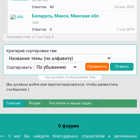
Alexander
Ответов:
60
24 апр 2025
Беларусь, Минск, Минская обл.
Ukki
Ответов:
0
7 ноя 2019
Показано тем: с 1 по 3 из 3.
Критерий сортировки тем:
Сортировать:
Настройки отображения тем
(Вы должны войти или зарегистрироваться, чтобы разместить
сообщение.)
Главная
Форум
Растения в наших садах
О форуме
>> У нас Вы найдете благодарных слушателей и увлеченных