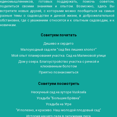
единомышленников, готовых поддержать, помочь советом,
поделиться своими знаниями и опытом. Возможно, здесь Вы
встретите новых друзей, с которыми можно пообщаться на самые
разные темы о садоводстве и дачной жизни, в доброжелательной
обстановке, где с уважением относятся и к опытным садоводам, и к
новичкам.
Советуем почитать
Дешево и сердито
Малоуходный сад или "сад без лишних хлопот"
Мой опыт планирования участка. Сад на Малиновой улице
Дом у озера. Благоустройство участка с речкой и
клюквенным болотом
Приятно познакомиться
Советуем посмотреть
Нескучный сад на хуторе Vuoksela
Усадьба "Большие Брёвна"
Усадьба на Угре
"И полезно, и красиво. Наш молодой плодовый сад"
История нашего сада в окружении леса