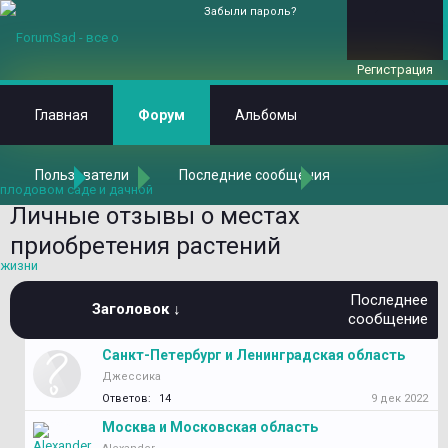
Забыли пароль?
Регистрация
Главная
Форум
Альбомы
Пользователи
Последние сообщения
Главная
Форум
Растения в наших садах
Личные отзывы о местах
приобретения растений
Последнее
Заголовок ↓
сообщение
Санкт-Петербург и Ленинградская область
Джессика
Ответов:
14
9 дек 2022
Москва и Московская область