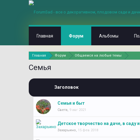
Главная
Форум
Альбомы
По
Главная
Форум
Общаемся на любые темы
Семья
Заголовок
Семья и быт
Света
,
9 авг 2021
Детское творчество на даче, в саду 
Захарьино
,
15 фев 2018