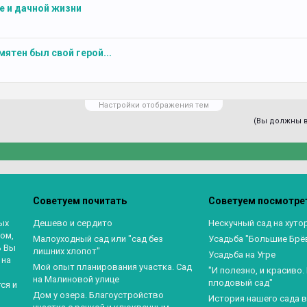
е и дачной жизни
мятен был свой герой...
Настройки отображения тем
(Вы должны в
Советуем почитать
Советуем посмотре
ых
Дешево и сердито
Нескучный сад на хуто
ом,
Малоуходный сад или "сад без
Усадьба "Большие Брё
ь Вы
лишних хлопот"
Усадьба на Угре
 на
Мой опыт планирования участка. Сад
"И полезно, и красиво
на Малиновой улице
плодовый сад"
ся и
Дом у озера. Благоустройство
История нашего сада 