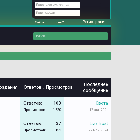
Регистрация
Забыли пароль?
Последнее
оздания
Ответов ↓
Просмотров
сообщение
Ответов:
103
Света
Просмотров:
4.520
17 авг 2021
Ответов:
37
LizzTrust
Просмотров:
3.152
27 май 2024