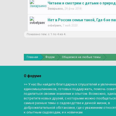
Читаем и смотрим с детьми о природ
Захарьино
,
28 фев 2018
Нет в России семьи такой, Где б не па
ovbelyaev
,
7 май 2020
Показано тем: с 1 по 4 из 4.
Главная
Форум
Общаемся на любые темы
О форуме
>> У нас Вы найдете благодарных слушателей и увлеченн
единомышленников, готовых поддержать, помочь совет
поделиться своими знаниями и опытом. Возможно, здес
встретите новых друзей, с которыми можно пообщаться
самые разные темы о садоводстве и дачной жизни, в
доброжелательной обстановке, где с уважением относят
к опытным садоводам, и к новичкам.