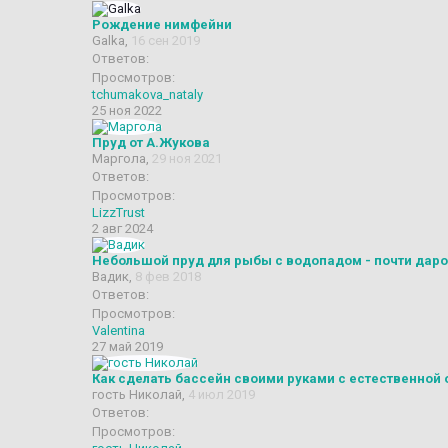
Рождение нимфейни
Galka
,
16 сен 2019
Ответов:
Просмотров:
tchumakova_nataly
25 ноя 2022
Пруд от А.Жукова
Маргола
,
29 ноя 2021
Ответов:
Просмотров:
LizzTrust
2 авг 2024
Небольшой пруд для рыбы с водопадом - почти даро
Вадик
,
8 фев 2018
Ответов:
Просмотров:
Valentina
27 май 2019
Как сделать бассейн своими руками с естественной 
гость Николай
,
4 июл 2019
Ответов:
Просмотров: