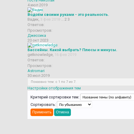
гость Николай
4 июл 2019
Водоём своими руками - это реальность.
Вадик
,
3 фев 2018
...
2
3
Ответов:
Просмотров:
Джессика
20 окт 2023
Бассейны. Какой выбрать? Плюсы и минусы.
getknowledge
,
16 фев 2019
Ответов:
Просмотров:
Astromari
30 июл 2019
Показано тем: с 1 по 7 из 7.
Настройки отображения тем
Критерий сортировки тем:
Сортировать: