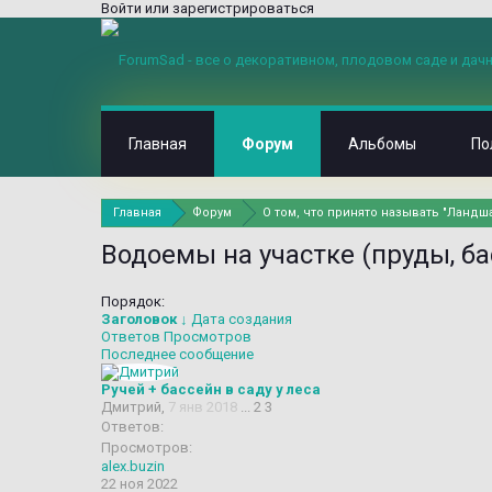
Войти или зарегистрироваться
Главная
Форум
Альбомы
По
Главная
Форум
О том, что принято называть "Ланд
Водоемы на участке (пруды, ба
Порядок:
Заголовок ↓
Дата создания
Ответов
Просмотров
Последнее сообщение
Ручей + бассейн в саду у леса
Дмитрий
,
7 янв 2018
...
2
3
Ответов:
Просмотров:
alex.buzin
22 ноя 2022