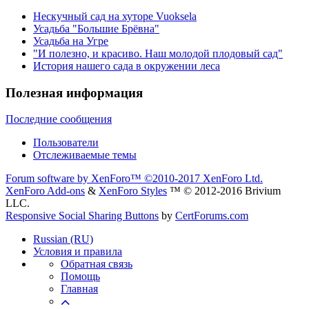
Нескучный сад на хуторе Vuoksela
Усадьба "Большие Брёвна"
Усадьба на Угре
"И полезно, и красиво. Наш молодой плодовый сад"
История нашего сада в окружении леса
Полезная информация
Последние сообщения
Пользователи
Отслеживаемые темы
Forum software by XenForo™
©2010-2017 XenForo Ltd.
XenForo Add-ons
&
XenForo Styles
™ © 2012-2016 Brivium
LLC.
Responsive Social Sharing Buttons
by
CertForums.com
Russian (RU)
Условия и правила
Обратная связь
Помощь
Главная