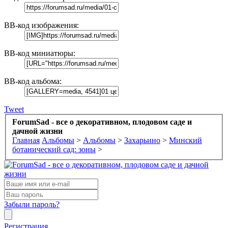
BB-код изображения:
BB-код миниатюры:
BB-код альбома:
Tweet
ForumSad - все о декоративном, плодовом саде и
дачной жизни
Главная
Альбомы
>
Альбомы
>
Захарьино
>
Минский
ботанический сад: зоны
>
Забыли пароль?
Регистрация