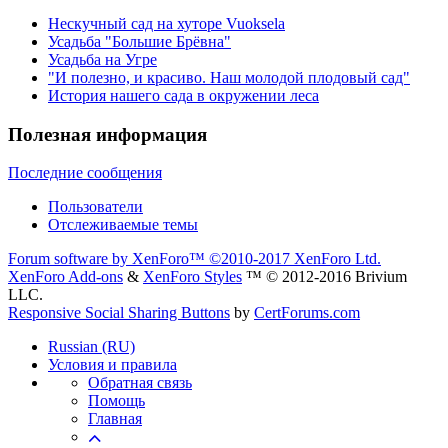
Нескучный сад на хуторе Vuoksela
Усадьба "Большие Брёвна"
Усадьба на Угре
"И полезно, и красиво. Наш молодой плодовый сад"
История нашего сада в окружении леса
Полезная информация
Последние сообщения
Пользователи
Отслеживаемые темы
Forum software by XenForo™
©2010-2017 XenForo Ltd.
XenForo Add-ons
&
XenForo Styles
™ © 2012-2016 Brivium
LLC.
Responsive Social Sharing Buttons
by
CertForums.com
Russian (RU)
Условия и правила
Обратная связь
Помощь
Главная