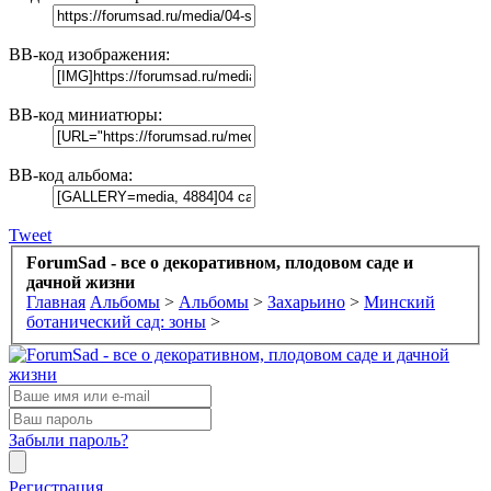
BB-код изображения:
BB-код миниатюры:
BB-код альбома:
Tweet
ForumSad - все о декоративном, плодовом саде и
дачной жизни
Главная
Альбомы
>
Альбомы
>
Захарьино
>
Минский
ботанический сад: зоны
>
Забыли пароль?
Регистрация