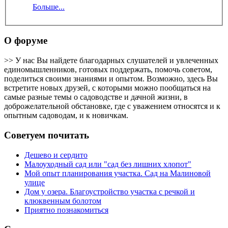
Больше...
О форуме
>> У нас Вы найдете благодарных слушателей и увлеченных
единомышленников, готовых поддержать, помочь советом,
поделиться своими знаниями и опытом. Возможно, здесь Вы
встретите новых друзей, с которыми можно пообщаться на
самые разные темы о садоводстве и дачной жизни, в
доброжелательной обстановке, где с уважением относятся и к
опытным садоводам, и к новичкам.
Советуем почитать
Дешево и сердито
Малоуходный сад или "сад без лишних хлопот"
Мой опыт планирования участка. Сад на Малиновой
улице
Дом у озера. Благоустройство участка с речкой и
клюквенным болотом
Приятно познакомиться