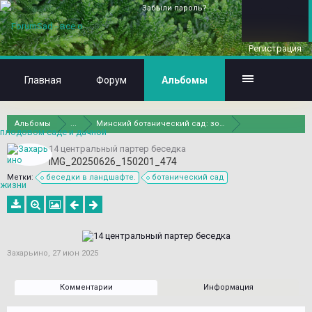
Забыли пароль?
Регистрация
Главная
Форум
Альбомы
Альбомы
...
Минский ботанический сад: зоны
14 центральный партер беседка
IMG_20250626_150201_474
Метки:
беседки в ландшафте.
ботанический сад
Захарьино
,
27 июн 2025
Комментарии
Информация