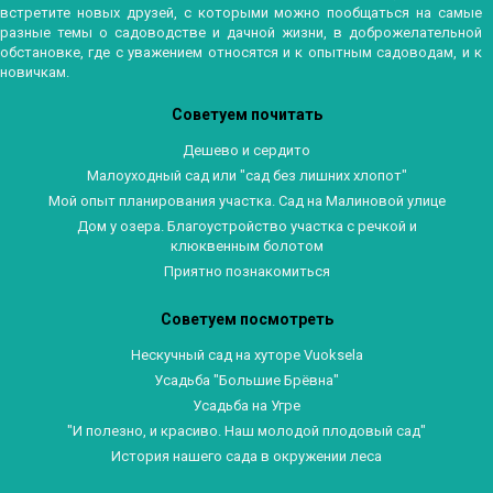
встретите новых друзей, с которыми можно пообщаться на самые
разные темы о садоводстве и дачной жизни, в доброжелательной
обстановке, где с уважением относятся и к опытным садоводам, и к
новичкам.
Советуем почитать
Дешево и сердито
Малоуходный сад или "сад без лишних хлопот"
Мой опыт планирования участка. Сад на Малиновой улице
Дом у озера. Благоустройство участка с речкой и
клюквенным болотом
Приятно познакомиться
Советуем посмотреть
Нескучный сад на хуторе Vuoksela
Усадьба "Большие Брёвна"
Усадьба на Угре
"И полезно, и красиво. Наш молодой плодовый сад"
История нашего сада в окружении леса