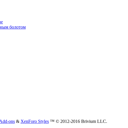
це
енным болотом
Add-ons
&
XenForo Styles
™ © 2012-2016 Brivium LLC.