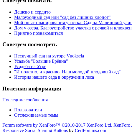
Советуем почитать
Дешево и сердито
Малоуходный сад или "сад без лишних хлопот"
Мой опыт планирования участка. Сад на Малиновой ули
Дом у озера. Благоустройство участка с речкой и клюкв
Приятно познакомиться
Советуем посмотреть
Нескучный сад на хуторе Vuoksela
Усадьба "Большие Брёвна"
Усадьба на Угре
"И полезно, и красиво. Наш молодой плодовый сад"
История нашего сада в окружении леса
Полезная информация
Последние сообщения
Пользователи
Отслеживаемые темы
Forum software by XenForo™
©2010-2017 XenForo Ltd.
XenForo 
Responsive Social Sharing Buttons
by
CertForums.com