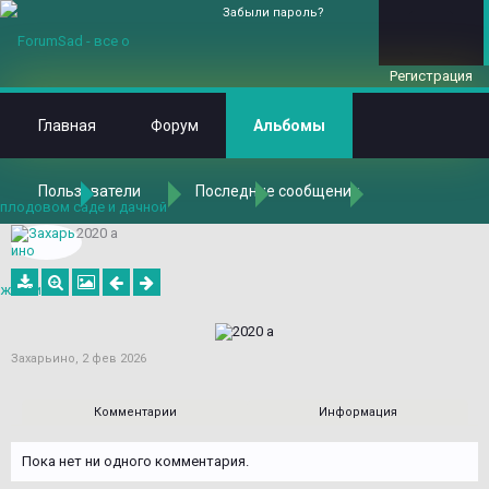
Забыли пароль?
Регистрация
Главная
Форум
Альбомы
Пользователи
Последние сообщения
Главная
Альбомы
Альбомы
Захарьино
Сухой ручей 7
2020 а
Захарьино
,
2 фев 2026
Комментарии
Информация
Пока нет ни одного комментария.