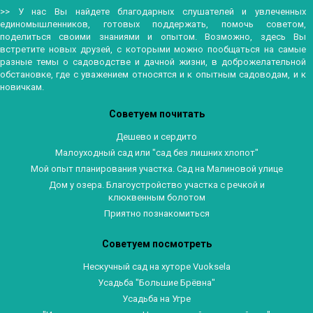
>> У нас Вы найдете благодарных слушателей и увлеченных
единомышленников, готовых поддержать, помочь советом,
поделиться своими знаниями и опытом. Возможно, здесь Вы
встретите новых друзей, с которыми можно пообщаться на самые
разные темы о садоводстве и дачной жизни, в доброжелательной
обстановке, где с уважением относятся и к опытным садоводам, и к
новичкам.
Советуем почитать
Дешево и сердито
Малоуходный сад или "сад без лишних хлопот"
Мой опыт планирования участка. Сад на Малиновой улице
Дом у озера. Благоустройство участка с речкой и
клюквенным болотом
Приятно познакомиться
Советуем посмотреть
Нескучный сад на хуторе Vuoksela
Усадьба "Большие Брёвна"
Усадьба на Угре