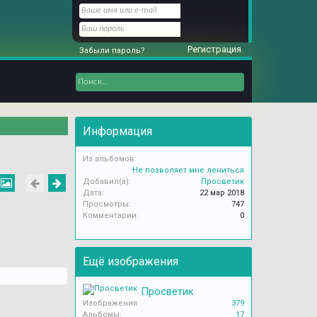
Регистрация
Забыли пароль?
Информация
Из альбомов:
Не позволяет мне лениться
Добавил(а):
Просветик
Дата:
22 мар 2018
Просмотры:
747
Комментарии:
0
Ещё изображения
Просветик
Изображения:
379
Альбомы:
17