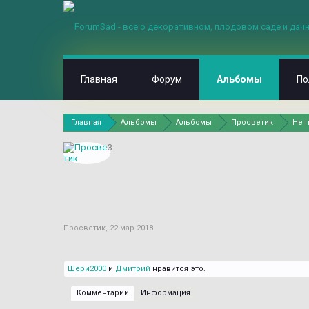
Главная
Форум
Альбомы
По
Главная
Альбомы
Альбомы
Просветик
Не 
-3
Просветик
,
22 мар 2018
Шери2000
и
Дмитрий
нравится это.
Комментарии
Информация