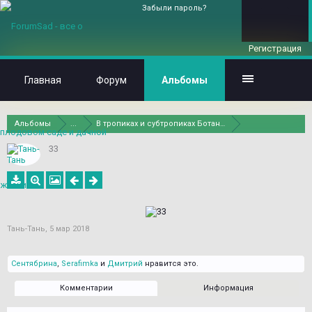
Забыли пароль?
Регистрация
Главная
Форум
Альбомы
Альбомы
...
В тропиках и субтропиках Ботанического сада Санкт-П
33
Тань-Тань
,
5 мар 2018
Сентябрина
,
Serafimka
и
Дмитрий
нравится это.
Комментарии
Информация