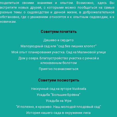
поделиться своими знаниями и опытом. Возможно, здесь Вы
встретите новых друзей, с которыми можно пообщаться на самые
разные темы о садоводстве и дачной жизни, в доброжелательной
обстановке, где с уважением относятся и к опытным садоводам, и к
новичкам.
Советуем почитать
Дешево и сердито
Малоуходный сад или "сад без лишних хлопот"
Мой опыт планирования участка. Сад на Малиновой улице
Дом у озера. Благоустройство участка с речкой и
клюквенным болотом
Приятно познакомиться
Советуем посмотреть
Нескучный сад на хуторе Vuoksela
Усадьба "Большие Брёвна"
Усадьба на Угре
"И полезно, и красиво. Наш молодой плодовый сад"
История нашего сада в окружении леса