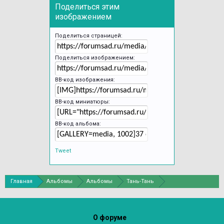
Поделиться этим
изображением
Поделиться страницей:
Поделиться изображением:
BB-код изображения:
BB-код миниатюры:
BB-код альбома:
Tweet
Главная
Альбомы
Альбомы
Тань-Тань
Выставка орхидей и бромелиевых "Осколки радуги".
О форуме