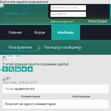
Войти или зарегистрироваться
Регистрация
Забыли пароль?
Главная
Форум
Альбомы
Пользователи
Последние сообщения
Главная
Альбомы
Альбомы
Тань-Тань
Выставка орхидей и бромелиевых "Осколки радуги".
37
У этой орхидеи просто огромные цветы!
Тань-Тань
,
28 фев 2018
Толян
нравится это.
Комментарии
Информация
Пока нет ни одного комментария.