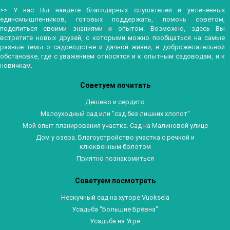
>> У нас Вы найдете благодарных слушателей и увлеченных
единомышленников, готовых поддержать, помочь советом,
поделиться своими знаниями и опытом. Возможно, здесь Вы
встретите новых друзей, с которыми можно пообщаться на самые
разные темы о садоводстве и дачной жизни, в доброжелательной
обстановке, где с уважением относятся и к опытным садоводам, и к
новичкам.
Советуем почитать
Дешево и сердито
Малоуходный сад или "сад без лишних хлопот"
Мой опыт планирования участка. Сад на Малиновой улице
Дом у озера. Благоустройство участка с речкой и
клюквенным болотом
Приятно познакомиться
Советуем посмотреть
Нескучный сад на хуторе Vuoksela
Усадьба "Большие Брёвна"
Усадьба на Угре