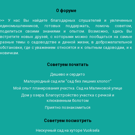
О форуме
>> У нас Вы найдете благодарных слушателей и увлеченных
единомышленников, готовых поддержать, помочь советом,
поделиться своими знаниями и опытом. Возможно, здесь Вы
встретите новых друзей, с которыми можно пообщаться на самые
разные темы о садоводстве и дачной жизни, в доброжелательной
обстановке, где с уважением относятся и к опытным садоводам, и к
новичкам.
Советуем почитать
Дешево и сердито
Малоуходный сад или "сад без лишних хлопот"
Мой опыт планирования участка. Сад на Малиновой улице
Дом у озера. Благоустройство участка с речкой и
клюквенным болотом
Приятно познакомиться
Советуем посмотреть
Нескучный сад на хуторе Vuoksela