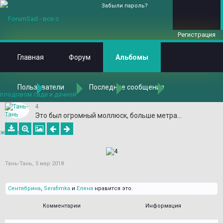
Забыли пароль?
Регистрация
Главная
Форум
Альбомы
Пользователи
Последние сообщения
Главная
Альбомы
Альбомы
Тань-Тань
В тропиках и субтропиках Ботанического сада Санкт-Петербурга.
4
Это был огромный моллюск, больше метра...
Тань-Тань
,
5 мар 2018
Сентябрина
,
Serafimka
и
Елена
нравится это.
Комментарии
Информация