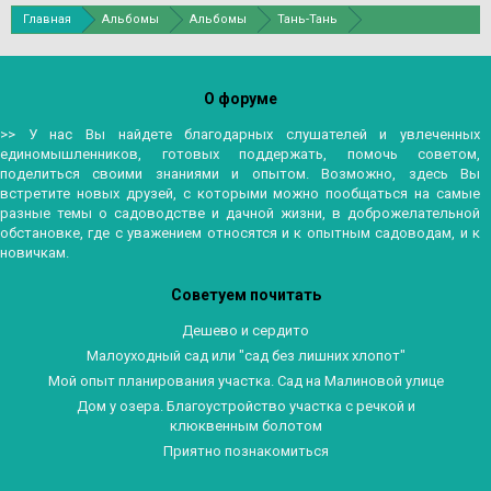
Главная
Альбомы
Альбомы
Тань-Тань
В тропиках и субтропиках Ботанического сада Санкт-Петербурга.
О форуме
>> У нас Вы найдете благодарных слушателей и увлеченных
единомышленников, готовых поддержать, помочь советом,
поделиться своими знаниями и опытом. Возможно, здесь Вы
встретите новых друзей, с которыми можно пообщаться на самые
разные темы о садоводстве и дачной жизни, в доброжелательной
обстановке, где с уважением относятся и к опытным садоводам, и к
новичкам.
Советуем почитать
Дешево и сердито
Малоуходный сад или "сад без лишних хлопот"
Мой опыт планирования участка. Сад на Малиновой улице
Дом у озера. Благоустройство участка с речкой и
клюквенным болотом
Приятно познакомиться