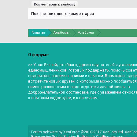
Комментарии к альбому
Пока нет ни одного комментария.
Главная
Альбомы
Альбомы
О форуме
>> У нас Вы найдете благодарных слушателей и увлеченн
единомышленников, готовых поддержать, помочь совет
поделиться своими знаниями и опытом. Возможно, здес
встретите новых друзей, с которыми можно пообщаться
самые разные темы о садоводстве и дачной жизни, в
доброжелательной обстановке, где с уважением относят
к опытным садоводам, и к новичкам.
Forum software by XenForo™
©2010-2017 XenForo Ltd.
XenFor
Responsive Social Sharing Buttons
by
CertForums.com