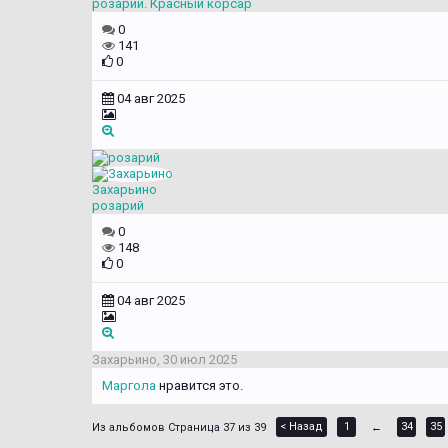
розарий. Красный корсар
0
141
0
04 авг 2025
Захарьино
розарий
0
148
0
04 авг 2025
Захарьино
,
30 июл 2025
Маргола
нравится это.
< Назад
1
34
35
Страница 37 из 39
←