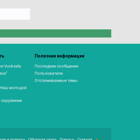
ть
Полезная информация
ре Vuoksela
Последние сообщения
вна"
Пользователи
Отслеживаемые темы
. Наш молодой
в окружении
вия и правила
Обратная связь
Помощь
Главная