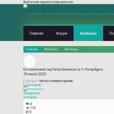
Войти или зарегистрироваться
Главная
Форум
Альбомы
По
Главная
Альбомы
Альбомы
Ботанический сад Петра Великого в С.-Петербурге
29 июля 2025
Порядок:
Число комментариев
Захарьино
розарий
0
115
0