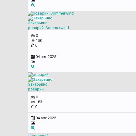
Захарьино
розарий. Sommerwind
0
150
0
04 авг 2025
Захарьино
розарий
0
183
0
04 авг 2025