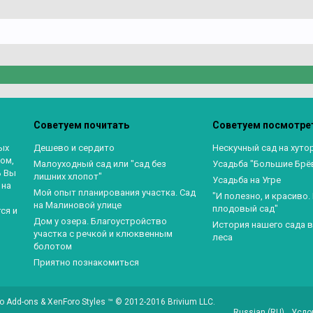
Советуем почитать
Советуем посмотре
ых
Дешево и сердито
Нескучный сад на хуто
ом,
Малоуходный сад или "сад без
Усадьба "Большие Брё
ь Вы
лишних хлопот"
Усадьба на Угре
 на
Мой опыт планирования участка. Сад
"И полезно, и красиво
на Малиновой улице
плодовый сад"
ся и
Дом у озера. Благоустройство
История нашего сада 
участка с речкой и клюквенным
леса
болотом
Приятно познакомиться
o Add-ons
&
XenForo Styles
™ © 2012-2016 Brivium LLC.
Russian (RU)
Усло