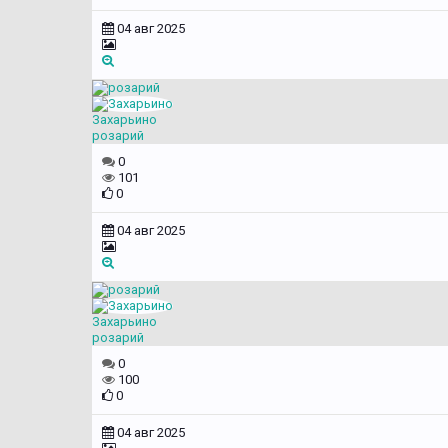
04 авг 2025
Захарьино
розарий
0
101
0
04 авг 2025
Захарьино
розарий
0
100
0
04 авг 2025