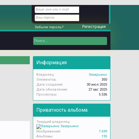
Регистрация
Забыли пароль?
Информация
Владелец:
Захарьино
Элементов:
350
Дата создания:
30 июл 2025
Дата обновления:
27 авг 2025
Просмотры:
5.536
Приватность альбома
Текущий владелец:
Захарьино
Изображения:
7.699
Альбомы:
195