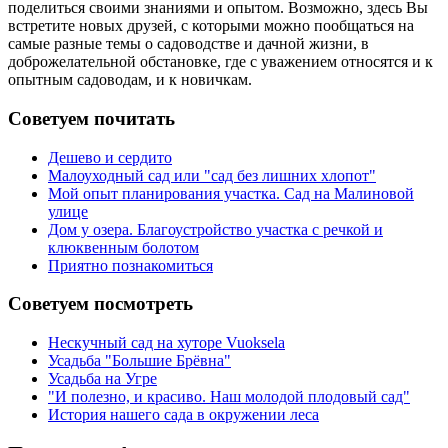
поделиться своими знаниями и опытом. Возможно, здесь Вы
встретите новых друзей, с которыми можно пообщаться на
самые разные темы о садоводстве и дачной жизни, в
доброжелательной обстановке, где с уважением относятся и к
опытным садоводам, и к новичкам.
Советуем почитать
Дешево и сердито
Малоуходный сад или "сад без лишних хлопот"
Мой опыт планирования участка. Сад на Малиновой
улице
Дом у озера. Благоустройство участка с речкой и
клюквенным болотом
Приятно познакомиться
Советуем посмотреть
Нескучный сад на хуторе Vuoksela
Усадьба "Большие Брёвна"
Усадьба на Угре
"И полезно, и красиво. Наш молодой плодовый сад"
История нашего сада в окружении леса