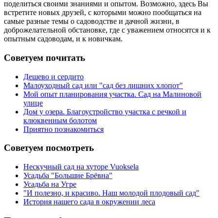
поделиться своими знаниями и опытом. Возможно, здесь Вы
встретите новых друзей, с которыми можно пообщаться на
самые разные темы о садоводстве и дачной жизни, в
доброжелательной обстановке, где с уважением относятся и к
опытным садоводам, и к новичкам.
Советуем почитать
Дешево и сердито
Малоуходный сад или "сад без лишних хлопот"
Мой опыт планирования участка. Сад на Малиновой
улице
Дом у озера. Благоустройство участка с речкой и
клюквенным болотом
Приятно познакомиться
Советуем посмотреть
Нескучный сад на хуторе Vuoksela
Усадьба "Большие Брёвна"
Усадьба на Угре
"И полезно, и красиво. Наш молодой плодовый сад"
История нашего сада в окружении леса