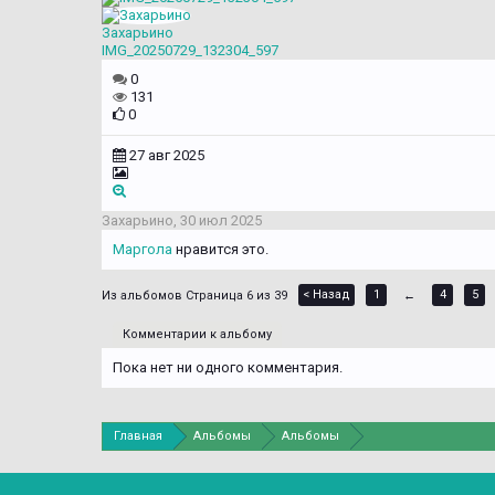
Захарьино
IMG_20250729_132304_597
0
131
0
27 авг 2025
Захарьино
,
30 июл 2025
Маргола
нравится это.
< Назад
1
4
5
Страница 6 из 39
←
Комментарии к альбому
Пока нет ни одного комментария.
Главная
Альбомы
Альбомы