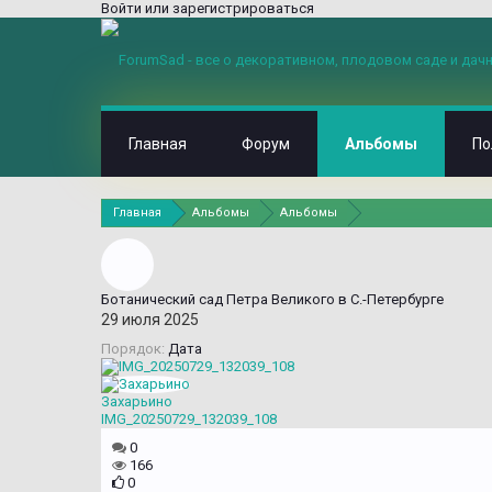
Войти или зарегистрироваться
Главная
Форум
Альбомы
По
Главная
Альбомы
Альбомы
Ботанический сад Петра Великого в С.-Петербурге
29 июля 2025
Порядок:
Дата
Захарьино
IMG_20250729_132039_108
0
166
0