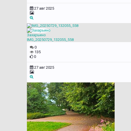
27 авг 2025
Захарьино
IMG_20250729_132055_558
0
135
0
27 авг 2025