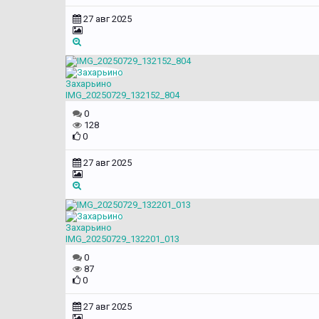
27 авг 2025
Захарьино
IMG_20250729_132152_804
0
128
0
27 авг 2025
Захарьино
IMG_20250729_132201_013
0
87
0
27 авг 2025