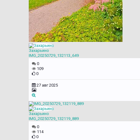
Захарьино
IMG_20250729_132113_649
0
109
0
27 авг 2025
Захарьино
IMG_20250729_132119_889
0
114
0