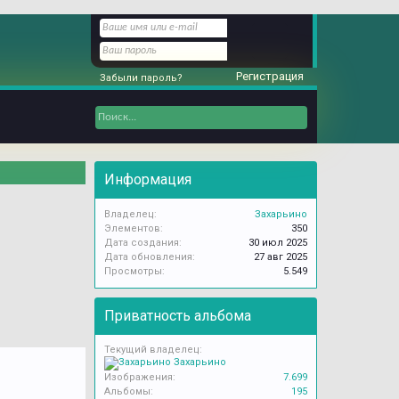
Регистрация
Забыли пароль?
Информация
Владелец:
Захарьино
Элементов:
350
Дата создания:
30 июл 2025
Дата обновления:
27 авг 2025
Просмотры:
5.549
Приватность альбома
Текущий владелец:
Захарьино
Изображения:
7.699
Альбомы:
195