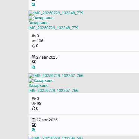
Захарьино
IMG_20250729_132248_779
0
106
0
27 авг 2025
Захарьино
IMG_20250729_132257_766
0
95
0
27 авг 2025