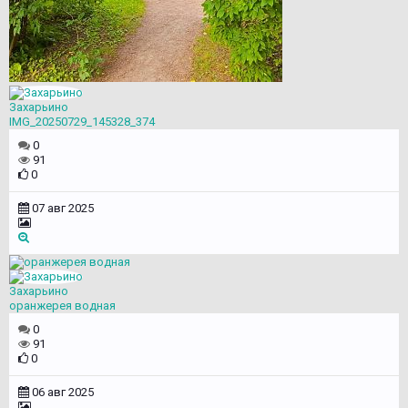
Захарьино
IMG_20250729_145328_374
0
91
0
07 авг 2025
Захарьино
оранжерея водная
0
91
0
06 авг 2025