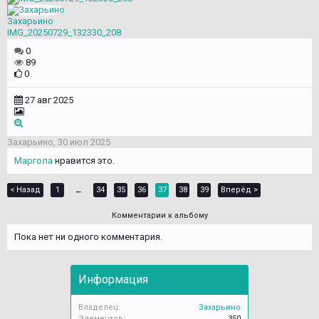
Захарьино
IMG_20250729_132330_208
0
89
0
27 авг 2025
Захарьино
,
30 июл 2025
Маргола
нравится это.
< Назад
1
34
35
36
37
38
39
Вперёд >
←
Комментарии к альбому
Пока нет ни одного комментария.
Информация
Владелец:
Захарьино
Элементов:
350