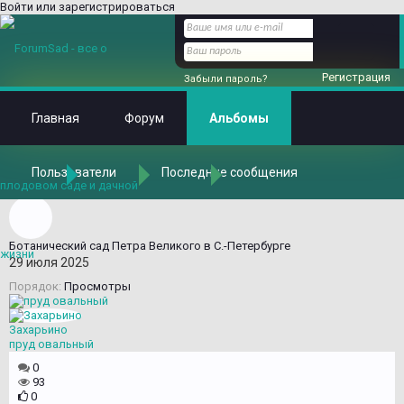
Войти или зарегистрироваться
Регистрация
Забыли пароль?
Главная
Форум
Альбомы
Пользователи
Последние сообщения
Главная
Альбомы
Альбомы
Ботанический сад Петра Великого в С.-Петербурге
29 июля 2025
Порядок:
Просмотры
Захарьино
пруд овальный
0
93
0