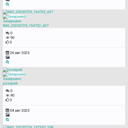
Захарьино
IMG_20250729_134732_637
0
90
0
26 авг 2025
Захарьино
розарий
0
90
0
04 авг 2025