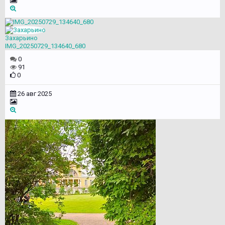
Захарьино
IMG_20250729_134640_680
0
91
0
26 авг 2025