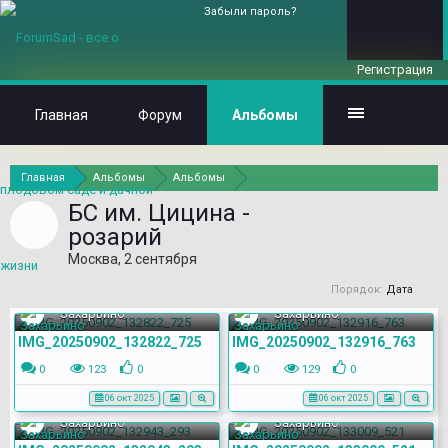
Забыли пароль?
Регистрация
Главная
Форум
Альбомы
Главная
Альбомы
Альбомы
БС им. Цицина -
розарий
Москва, 2 сентября
Порядок:
Дата
Захарьино
Захарьино
IMG_20250902_132822_725
IMG_20250902_132916_763
0
123
0
0
129
0
06 окт 2025
06 окт 2025
Захарьино
Захарьино