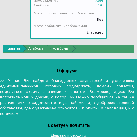
Изображения:
7.699
Альбомы:
195
Могут просматривать изображения:
Все
Могут добавлять изображения:
Владелец
Главная
Альбомы
Альбомы
О форуме
>> У нас Вы найдете благодарных слушателей и увлеченных
единомышленников, готовых поддержать, помочь советом,
поделиться своими знаниями и опытом. Возможно, здесь Вы
встретите новых друзей, с которыми можно пообщаться на самые
разные темы о садоводстве и дачной жизни, в доброжелательной
обстановке, где с уважением относятся и к опытным садоводам, и к
новичкам.
Советуем почитать
Дешево и сердито