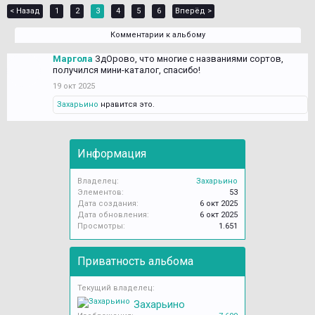
< Назад
1
2
3
4
5
6
Вперёд >
Комментарии к альбому
Маргола
ЗдОрово, что многие с названиями сортов,
получился мини-каталог, спасибо!
19 окт 2025
Захарьино
нравится это.
Информация
Владелец:
Захарьино
Элементов:
53
Дата создания:
6 окт 2025
Дата обновления:
6 окт 2025
Просмотры:
1.651
Приватность альбома
Текущий владелец:
Захарьино