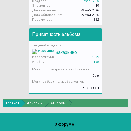
Владелец:
Захарьино
Элементов:
49
Дата создания:
29 май 2026
Дата обновления:
29 май 2026
Просмотры:
562
Приватность альбома
Текущий владелец:
Захарьино
Изображения:
7.699
Альбомы:
195
Могут просматривать изображения:
Все
Могут добавлять изображения:
Владелец
Главная
Альбомы
Альбомы
О форуме