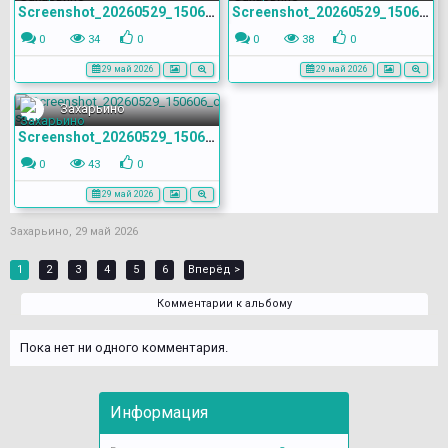
Screenshot_20260529_150616_com.yandex.browser
Screenshot_20260529_150612_com.yandex.browser
0
34
0
0
38
0
29 май 2026
29 май 2026
Захарьино
Screenshot_20260529_150606_com.yandex.browser
0
43
0
29 май 2026
Захарьино
,
29 май 2026
1
2
3
4
5
6
Вперёд >
Комментарии к альбому
Пока нет ни одного комментария.
Информация