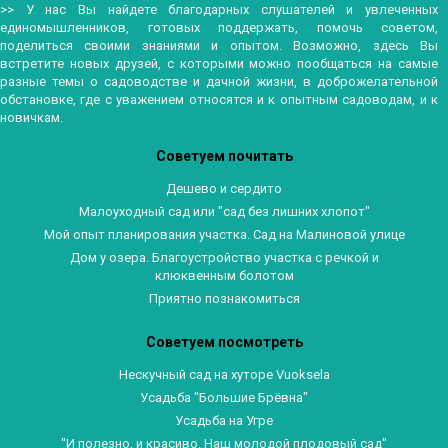
>> У нас Вы найдете благодарных слушателей и увлеченных
единомышленников, готовых поддержать, помочь советом,
поделиться своими знаниями и опытом. Возможно, здесь Вы
встретите новых друзей, с которыми можно пообщаться на самые
разные темы о садоводстве и дачной жизни, в доброжелательной
обстановке, где с уважением относятся и к опытным садоводам, и к
новичкам.
Советуем почитать
Дешево и сердито
Малоуходный сад или "сад без лишних хлопот"
Мой опыт планирования участка. Сад на Малиновой улице
Дом у озера. Благоустройство участка с речкой и
клюквенным болотом
Приятно познакомиться
Советуем посмотреть
Нескучный сад на хуторе Vuoksela
Усадьба "Большие Брёвна"
Усадьба на Угре
"И полезно, и красиво. Наш молодой плодовый сад"