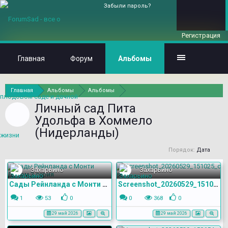
Забыли пароль?
Регистрация
Главная
Форум
Альбомы
Главная
Альбомы
Альбомы
Личный сад Пита
Удольфа в Хоммело
(Нидерланды)
Порядок:
Дата
Захарьино
Захарьино
Сады Рейнланда с Монти Доном 3 серия
Screenshot_20260529_151025_com.yandex.browser
1
53
0
0
368
0
29 май 2026
29 май 2026