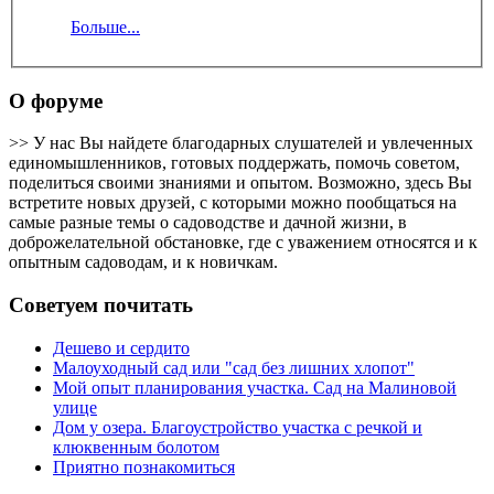
Больше...
О форуме
>> У нас Вы найдете благодарных слушателей и увлеченных
единомышленников, готовых поддержать, помочь советом,
поделиться своими знаниями и опытом. Возможно, здесь Вы
встретите новых друзей, с которыми можно пообщаться на
самые разные темы о садоводстве и дачной жизни, в
доброжелательной обстановке, где с уважением относятся и к
опытным садоводам, и к новичкам.
Советуем почитать
Дешево и сердито
Малоуходный сад или "сад без лишних хлопот"
Мой опыт планирования участка. Сад на Малиновой
улице
Дом у озера. Благоустройство участка с речкой и
клюквенным болотом
Приятно познакомиться