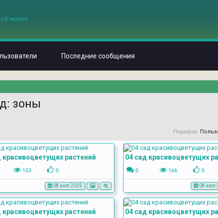
льзователи
Последние сообщения
д: зоны
Порядок:
Польз
д красивоцветущих растений
04 сад красивоцветущих р
153
0
0
166
0
08 июл 2025
08 июл 
д красивоцветущих растений
04 сад красивоцветущих р