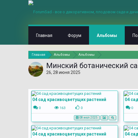
Главная
Форум
Альбомы
По
Главная
Альбомы
Альбомы
Минский ботанический са
26, 28 июня 2025
04 сад красивоцветущих растений
04 са
0
163
0
0
08 июл 2025
04 сад красивоцветущих растений
04 са