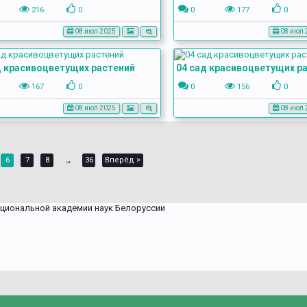
216
0
0
177
0
08 июл 2025
08 июл 
д красивоцветущих растений
04 сад красивоцветущих р
167
0
0
156
0
08 июл 2025
08 июл 
6
7
8
36
Вперёд >
→
циональной академии наук Белоруссии