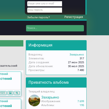
Регистрация
Забыли пароль?
Информация
Владелец:
Захарьино
Элементов:
317
Дата создания:
27 июн 2025
овательский
Дата обновления:
30 июл 2025
Просмотры:
7.480
астений
Приватность альбома
Текущий владелец:
2025
Захарьино
Изображения:
7.699
Альбомы:
195
астений