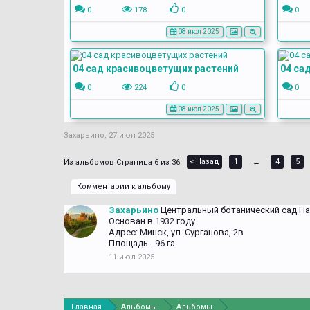
0
178
0
0
08 июл 2025
04 сад красивоцветущих растений
04 са
0
224
0
0
08 июл 2025
Захарьино
,
27 июн 2025
< Назад
1
4
5
Страница 6 из 36
←
Комментарии к альбому
Захарьино
Центральный ботанический сад На
Основан в 1932 году.
Адрес: Минск, ул. Сурганова, 2в
Площадь - 96 га
11 июл 2025
Главная
Альбомы
Альбомы