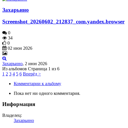
Захарьино
Screenshot_20260602_212837_com.yandex.browser
0
34
0
02 июн 2026
Захарьино
,
2 июн 2026
Страница 1 из 6
1
2
3
4
5
6
Вперёд >
Комментарии к альбому
Пока нет ни одного комментария.
Информация
Владелец:
Захарьино