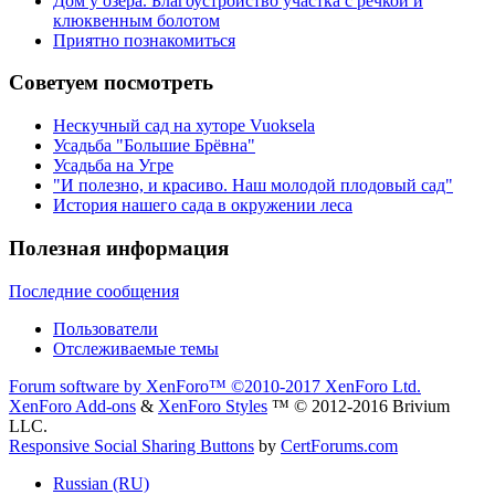
Дом у озера. Благоустройство участка с речкой и
клюквенным болотом
Приятно познакомиться
Советуем посмотреть
Нескучный сад на хуторе Vuoksela
Усадьба "Большие Брёвна"
Усадьба на Угре
"И полезно, и красиво. Наш молодой плодовый сад"
История нашего сада в окружении леса
Полезная информация
Последние сообщения
Пользователи
Отслеживаемые темы
Forum software by XenForo™
©2010-2017 XenForo Ltd.
XenForo Add-ons
&
XenForo Styles
™ © 2012-2016 Brivium
LLC.
Responsive Social Sharing Buttons
by
CertForums.com
Russian (RU)