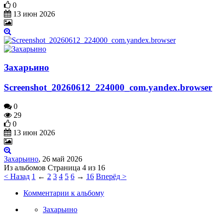
0
13 июн 2026
Захарьино
Screenshot_20260612_224000_com.yandex.browser
0
29
0
13 июн 2026
Захарьино
,
26 май 2026
Страница 4 из 16
< Назад
1
←
2
3
4
5
6
→
16
Вперёд >
Комментарии к альбому
Захарьино