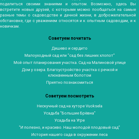
поделиться своими знаниями и опытом. Возможно, здесь Вы
встретите новых друзей, с которыми можно пообщаться на самые
разные темы о садоводстве и дачной жизни, в доброжелательной
обстановке, где с уважением относятся и к опытным садоводам, и к
новичкам.
Советуем почитать
Дешево и сердито
Малоуходный сад или "сад без лишних хлопот"
Мой опыт планирования участка. Сад на Малиновой улице
Дом у озера. Благоустройство участка с речкой и
клюквенным болотом
Приятно познакомиться
Советуем посмотреть
Нескучный сад на хуторе Vuoksela
Усадьба "Большие Брёвна"
Усадьба на Угре
"И полезно, и красиво. Наш молодой плодовый сад"
История нашего сада в окружении леса