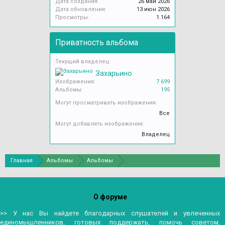
Дата создания:
26 май 2026
Дата обновления:
13 июн 2026
Просмотры:
1.164
Приватность альбома
Текущий владелец:
Захарьино
Изображения:
7.699
Альбомы:
195
Могут просматривать изображения:
Все
Могут добавлять изображения:
Владелец
Главная
Альбомы
Альбомы
О форуме
>> У нас Вы найдете благодарных слушателей и увлеченных
единомышленников, готовых поддержать, помочь советом,