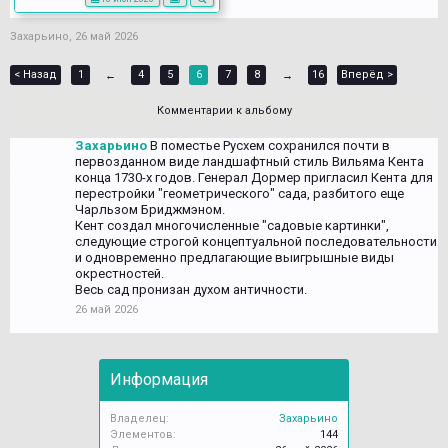
Захарьино
,
26 май 2026
< Назад
1
4
5
6
7
8
16
Вперёд >
←
→
Комментарии к альбому
Захарьино
В поместье Русхем сохранился почти в
первозданном виде ландшафтный стиль Вильяма Кента
конца 1730-х годов. Генерал Дормер пригласил Кента для
перестройки "геометрического" сада, разбитого еще
Чарльзом Бриджмэном.
Кент создал многочисленные "садовые картинки",
следующие строгой концептуальной последовательности
и одновременно предлагающие выигрышные виды
окрестностей.
Весь сад пронизан духом античности.
26 май 2026
Информация
Владелец:
Захарьино
Элементов:
144