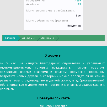
Изображения:
7.699
Альбомы:
195
Могут просматривать изображения:
Все
Могут добавлять изображения:
Владелец
Главная
Альбомы
Альбомы
О форуме
>> У нас Вы найдете благодарных слушателей и увлеченных
единомышленников, готовых поддержать, помочь советом,
поделиться своими знаниями и опытом. Возможно, здесь Вы
встретите новых друзей, с которыми можно пообщаться на самые
разные темы о садоводстве и дачной жизни, в доброжелательной
обстановке, где с уважением относятся и к опытным садоводам, и к
новичкам.
Советуем почитать
Дешево и сердито