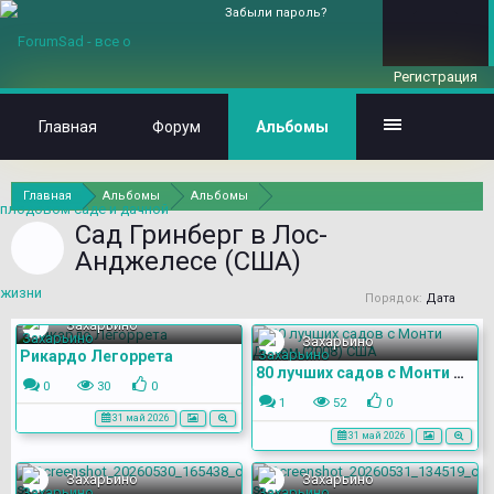
Забыли пароль?
Регистрация
Главная
Форум
Альбомы
Главная
Альбомы
Альбомы
Сад Гринберг в Лос-
Анджелесе (США)
Порядок:
Дата
Захарьино
Захарьино
Рикардо Легоррета
80 лучших садов с Монти Доном (2008) США
0
30
0
1
52
0
31 май 2026
31 май 2026
Захарьино
Захарьино