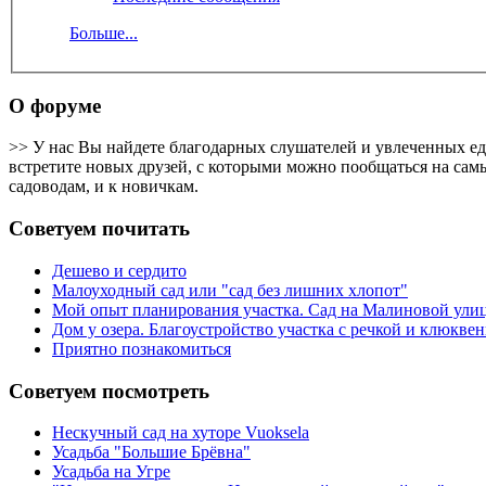
Больше...
О форуме
>> У нас Вы найдете благодарных слушателей и увлеченных е
встретите новых друзей, с которыми можно пообщаться на самы
садоводам, и к новичкам.
Советуем почитать
Дешево и сердито
Малоуходный сад или "сад без лишних хлопот"
Мой опыт планирования участка. Сад на Малиновой ули
Дом у озера. Благоустройство участка с речкой и клюкв
Приятно познакомиться
Советуем посмотреть
Нескучный сад на хуторе Vuoksela
Усадьба "Большие Брёвна"
Усадьба на Угре