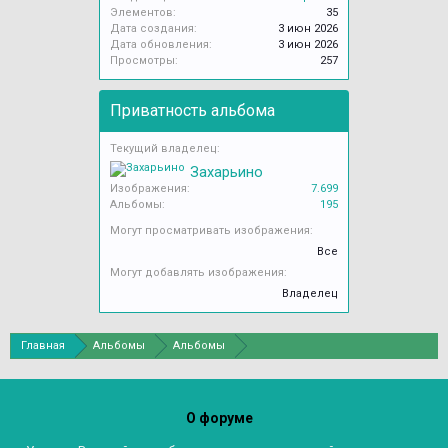
Элементов:
35
Дата создания:
3 июн 2026
Дата обновления:
3 июн 2026
Просмотры:
257
Приватность альбома
Текущий владелец:
Захарьино
Изображения:
7.699
Альбомы:
195
Могут просматривать изображения:
Все
Могут добавлять изображения:
Владелец
Главная
Альбомы
Альбомы
О форуме