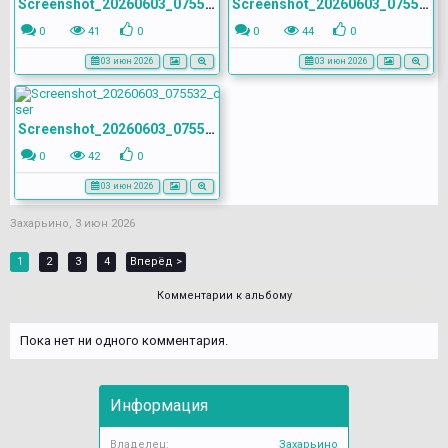
Screenshot_20260603_075515_com.yandex.browser
Screenshot_20260603_075527_com.yandex.browser
0
41
0
0
44
0
03 июн 2026
03 июн 2026
Screenshot_20260603_075532_com.yandex.browser
0
42
0
03 июн 2026
Захарьино
,
3 июн 2026
1
2
3
4
Вперёд >
Комментарии к альбому
Пока нет ни одного комментария.
Информация
Владелец:
Захарьино