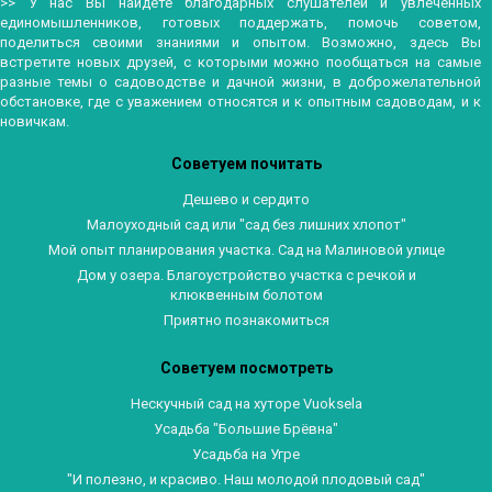
>> У нас Вы найдете благодарных слушателей и увлеченных
единомышленников, готовых поддержать, помочь советом,
поделиться своими знаниями и опытом. Возможно, здесь Вы
встретите новых друзей, с которыми можно пообщаться на самые
разные темы о садоводстве и дачной жизни, в доброжелательной
обстановке, где с уважением относятся и к опытным садоводам, и к
новичкам.
Советуем почитать
Дешево и сердито
Малоуходный сад или "сад без лишних хлопот"
Мой опыт планирования участка. Сад на Малиновой улице
Дом у озера. Благоустройство участка с речкой и
клюквенным болотом
Приятно познакомиться
Советуем посмотреть
Нескучный сад на хуторе Vuoksela
Усадьба "Большие Брёвна"
Усадьба на Угре
"И полезно, и красиво. Наш молодой плодовый сад"