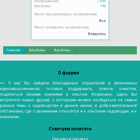
Изображения:
7.699
Альбомы:
195
Могут просматривать изображения:
Все
Могут добавлять изображения:
Владелец
Главная
Альбомы
Альбомы
О форуме
>> У нас Вы найдете благодарных слушателей и увлеченных
единомышленников, готовых поддержать, помочь советом,
поделиться своими знаниями и опытом. Возможно, здесь Вы
встретите новых друзей, с которыми можно пообщаться на самые
разные темы о садоводстве и дачной жизни, в доброжелательной
обстановке, где с уважением относятся и к опытным садоводам, и к
новичкам.
Советуем почитать
Дешево и сердито