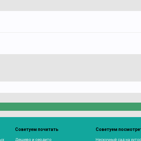
Советуем почитать
Советуем посмотре
ых
Дешево и сердито
Нескучный сад на хуто