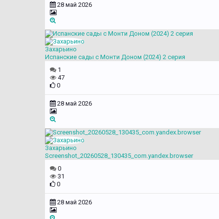
28 май 2026
Захарьино
Испанские сады с Монти Доном (2024) 2 серия
1
47
0
28 май 2026
Захарьино
Screenshot_20260528_130435_com.yandex.browser
0
31
0
28 май 2026