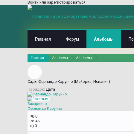
Войти или зарегистрироваться
Главная
Форум
Альбомы
По
Главная
Альбомы
Альбомы
Сады Фернандо Карунчо (Майорка, Испания)
Порядок:
Дата
Захарьино
Фернандо Карунчо
0
45
0