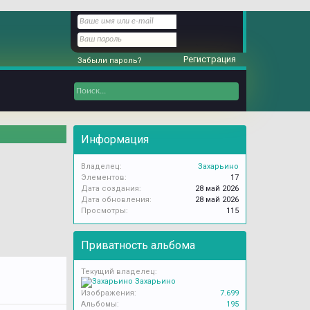
Регистрация
Забыли пароль?
Информация
Владелец:
Захарьино
Элементов:
17
Дата создания:
28 май 2026
Дата обновления:
28 май 2026
Просмотры:
115
Приватность альбома
Текущий владелец:
Захарьино
Изображения:
7.699
Альбомы:
195