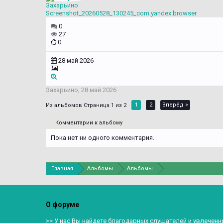
Захарьино
Screenshot_20260528_130245_com.yandex.browser
0
27
0
28 май 2026
Захарьино
,
28 май 2026
1
2
Вперёд >
Страница 1 из 2
Комментарии к альбому
Пока нет ни одного комментария.
Главная
Альбомы
Альбомы
О форуме
>> У нас Вы найдете благодарных слушателей и увлеченн