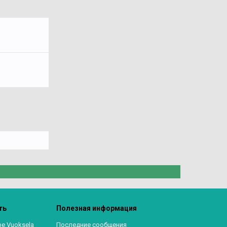
ть
Полезная информация
ре Vuoksela
Последние сообщения