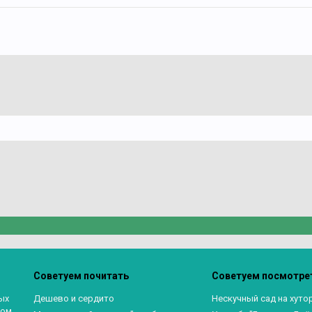
Советуем почитать
Советуем посмотре
ых
Дешево и сердито
Нескучный сад на хуто
ом,