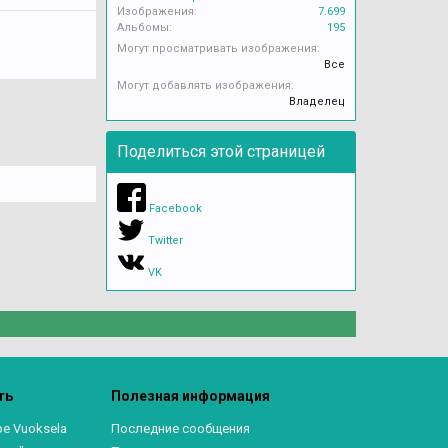
Изображения:
7.699
Альбомы:
195
Могут просматривать изображения:
Все
Могут добавлять изображения:
Владелец
Поделиться этой страницей
Facebook
Twitter
VK
ть
Полезная информация
ре Vuoksela
Последние сообщения