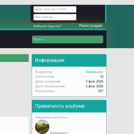
Регистрация
Забыли пароль?
Информация
Владелец:
Захарьино
Элементов:
10
Дата создания:
2 фев 2026
Дата обновления:
2 фев 2026
Просмотры:
227
Приватность альбома
Текущий владелец:
Захарьино