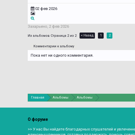
02 фев 2026
Захарьино
,
2 фев 2026
< Назад
1
2
Страница 2 из 2
Комментарии к альбому
Пока нет ни одного комментария.
Главная
Альбомы
Альбомы
О форуме
>> У нас Вы найдете благодарных слушателей и увлеченн
единомышленников, готовых поддержать, помочь совет