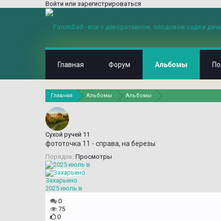
Войти или зарегистрироваться
Главная
Форум
Альбомы
По
Главная
Альбомы
Альбомы
Сухой ручей 11
фототочка 11 - справа, на березы
Порядок:
Просмотры
Захарьино
2025 июль в
0
75
0