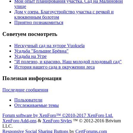
Мой опыт планирования участка. Сад на Малиновой
улице
Дом у озера. Благоустройство участка с речкой и
клюквенным болотом
Приятно познакомиться
Советуем посмотреть
Нескучный сад на хуторе Vuoksela
Усадьба "Большие Брёвна"
Усадьба на Угре
"И полезно, и красиво. Наш молодой плодовый сад"
История нашего сада в окружении леса
Полезная информация
Последние сообщения
Пользователи
Отслеживаемые темы
Forum software by XenForo™
©2010-2017 XenForo Ltd.
XenForo Add-ons
&
XenForo Styles
™ © 2012-2016 Brivium
LLC.
Responsive Social Sharing Buttons
by
CertForums.com