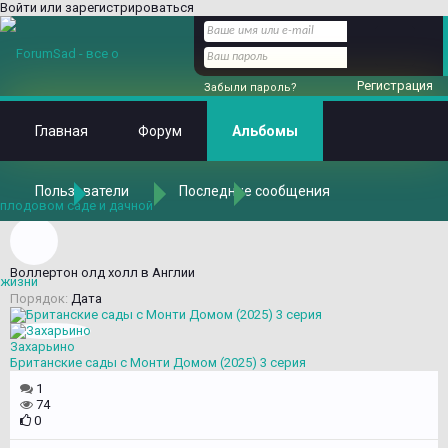
Войти или зарегистрироваться
Регистрация
Забыли пароль?
Главная
Форум
Альбомы
Пользователи
Последние сообщения
Главная
Альбомы
Альбомы
Воллертон олд холл в Англии
Порядок:
Дата
Захарьино
Британские сады с Монти Домом (2025) 3 серия
1
74
0