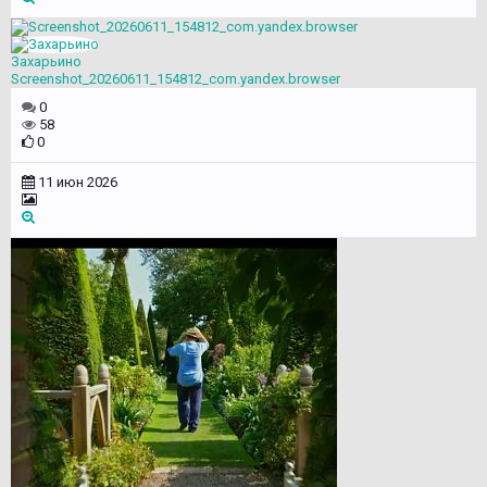
Захарьино
Screenshot_20260611_154812_com.yandex.browser
0
58
0
11 июн 2026