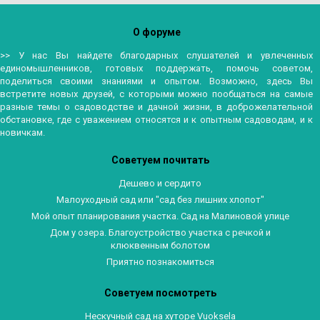
О форуме
>> У нас Вы найдете благодарных слушателей и увлеченных
единомышленников, готовых поддержать, помочь советом,
поделиться своими знаниями и опытом. Возможно, здесь Вы
встретите новых друзей, с которыми можно пообщаться на самые
разные темы о садоводстве и дачной жизни, в доброжелательной
обстановке, где с уважением относятся и к опытным садоводам, и к
новичкам.
Советуем почитать
Дешево и сердито
Малоуходный сад или "сад без лишних хлопот"
Мой опыт планирования участка. Сад на Малиновой улице
Дом у озера. Благоустройство участка с речкой и
клюквенным болотом
Приятно познакомиться
Советуем посмотреть
Нескучный сад на хуторе Vuoksela