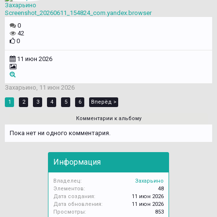
Захарьино
Screenshot_20260611_154824_com.yandex.browser
0
42
0
11 июн 2026
Захарьино
,
11 июн 2026
1
2
3
4
5
6
Вперёд >
Комментарии к альбому
Пока нет ни одного комментария.
Информация
Владелец:
Захарьино
Элементов:
48
Дата создания:
11 июн 2026
Дата обновления:
11 июн 2026
Просмотры:
853