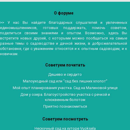
О форуме
>> У нас Вы найдете благодарных слушателей и увлеченных
единомышленников, готовых поддержать, помочь советом,
поделиться своими знаниями и опытом. Возможно, здесь Вы
встретите новых друзей, с которыми можно пообщаться на самые
разные темы о садоводстве и дачной жизни, в доброжелательной
обстановке, где с уважением относятся и к опытным садоводам, и к
новичкам.
Советуем почитать
Дешево и сердито
Малоуходный сад или "сад без лишних хлопот"
Мой опыт планирования участка. Сад на Малиновой улице
Дом у озера. Благоустройство участка с речкой и
клюквенным болотом
Приятно познакомиться
Советуем посмотреть
Нескучный сад на хуторе Vuoksela