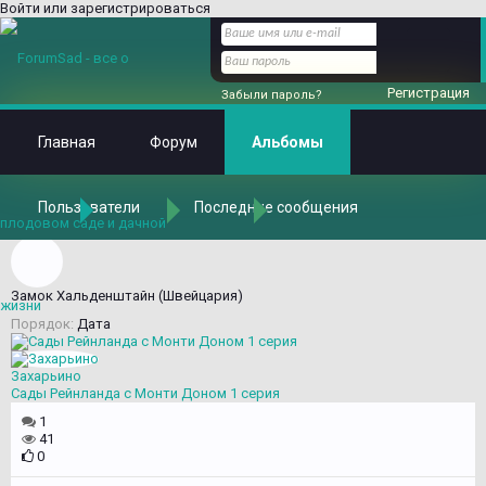
Войти или зарегистрироваться
Регистрация
Забыли пароль?
Главная
Форум
Альбомы
Пользователи
Последние сообщения
Главная
Альбомы
Альбомы
Замок Хальденштайн (Швейцария)
Порядок:
Дата
Захарьино
Сады Рейнланда с Монти Доном 1 серия
1
41
0