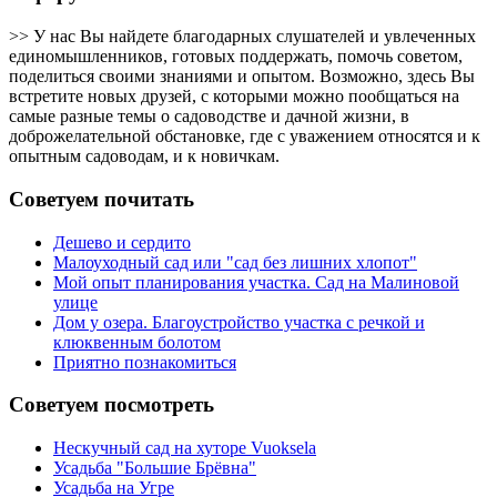
>> У нас Вы найдете благодарных слушателей и увлеченных
единомышленников, готовых поддержать, помочь советом,
поделиться своими знаниями и опытом. Возможно, здесь Вы
встретите новых друзей, с которыми можно пообщаться на
самые разные темы о садоводстве и дачной жизни, в
доброжелательной обстановке, где с уважением относятся и к
опытным садоводам, и к новичкам.
Советуем почитать
Дешево и сердито
Малоуходный сад или "сад без лишних хлопот"
Мой опыт планирования участка. Сад на Малиновой
улице
Дом у озера. Благоустройство участка с речкой и
клюквенным болотом
Приятно познакомиться
Советуем посмотреть
Нескучный сад на хуторе Vuoksela
Усадьба "Большие Брёвна"
Усадьба на Угре