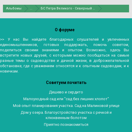
Альбомы
...
БС Петра Великого - Северный двор
О форуме
>> У нас Вы найдете благодарных слушателей и увлеченных
единомышленников, готовых поддержать, помочь советом,
поделиться своими знаниями и опытом. Возможно, здесь Вы
встретите новых друзей, с которыми можно пообщаться на самые
разные темы о садоводстве и дачной жизни, в доброжелательной
обстановке, где с уважением относятся и к опытным садоводам, и к
новичкам.
Советуем почитать
Дешево и сердито
Малоуходный сад или "сад без лишних хлопот"
Мой опыт планирования участка. Сад на Малиновой улице
Дом у озера. Благоустройство участка с речкой и
клюквенным болотом
Приятно познакомиться