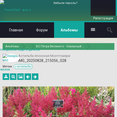
Забыли пароль?
Регистрация
Главная
Форум
Альбомы
Альбомы
...
БС Петра Великого - Северный двор
Астильба японская Монтгомери
IMG_20250828_215056_028
Метки:
астильба