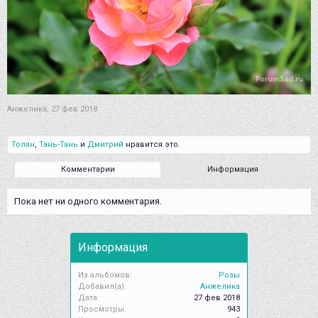
Анжелика
,
27 фев 2018
Толян
,
Тань-Тань
и
Дмитрий
нравится это.
Комментарии
Информация
Пока нет ни одного комментария.
Информация
Из альбомов:
Розы
Добавил(а):
Анжелика
Дата:
27 фев 2018
Просмотры:
943