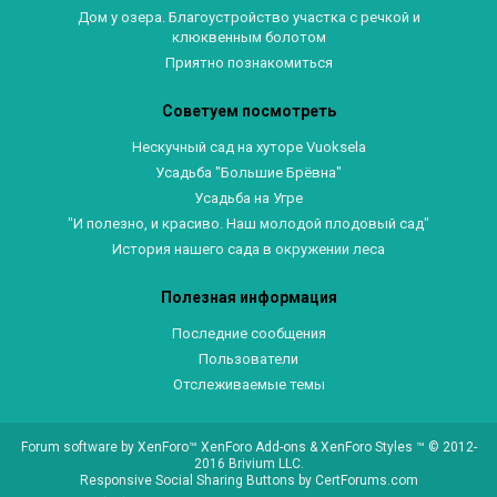
Дом у озера. Благоустройство участка с речкой и
клюквенным болотом
Приятно познакомиться
Советуем посмотреть
Нескучный сад на хуторе Vuoksela
Усадьба "Большие Брёвна"
Усадьба на Угре
"И полезно, и красиво. Наш молодой плодовый сад"
История нашего сада в окружении леса
Полезная информация
Последние сообщения
Пользователи
Отслеживаемые темы
Forum software by XenForo™
XenForo Add-ons
&
XenForo Styles
™ © 2012-
2016 Brivium LLC.
Responsive Social Sharing Buttons
by
CertForums.com