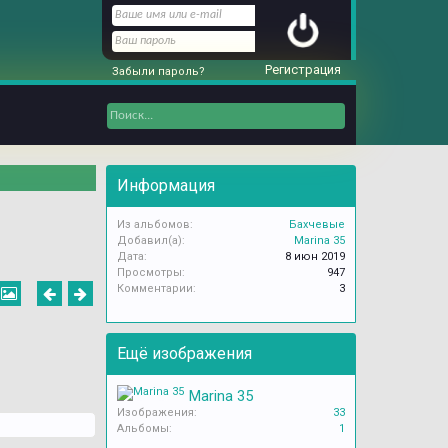
Регистрация
Забыли пароль?
Информация
Из альбомов:
Бахчевые
Добавил(а):
Marina 35
Дата:
8 июн 2019
Просмотры:
947
Комментарии:
3
Ещё изображения
Marina 35
Изображения:
33
Альбомы:
1