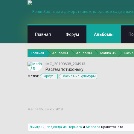
Главная
Форум
Альбомы
По
Главная
Альбомы
Альбомы
Marina 35
Бахч
IMG_20190608_204913
Растем потихоньку
Метки:
арбузы
бахчевые культуры
Marina 35
,
8 июн 2019
Дмитрий
,
Надежда из Черного
и
Маргола
нравится это.