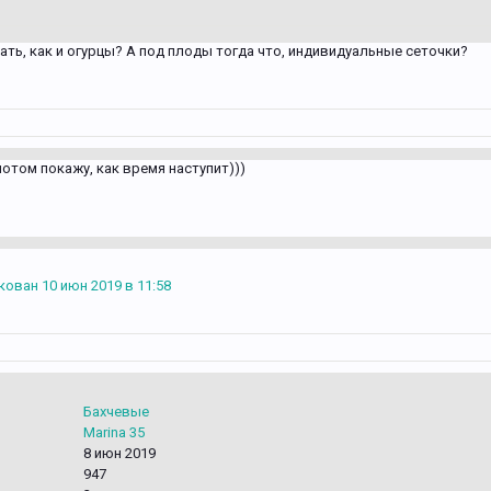
ь, как и огурцы? А под плоды тогда что, индивидуальные сеточки?
отом покажу, как время наступит)))
кован 10 июн 2019 в 11:58
Бахчевые
Marina 35
8 июн 2019
947