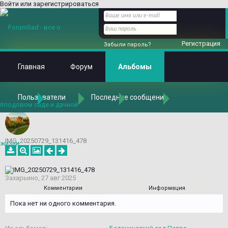
Войти или зарегистрироваться
Регистрация
Забыли пароль?
Главная
Форум
Альбомы
Пользователи
Последние сообщения
Главная
Альбомы
Альбомы
Захарьино
Ботанический сад Петра Великого в С.-Петербурге
IMG_20250729_131416_478
Захарьино
,
27 авг 2025
Комментарии
Информация
Пока нет ни одного комментария.