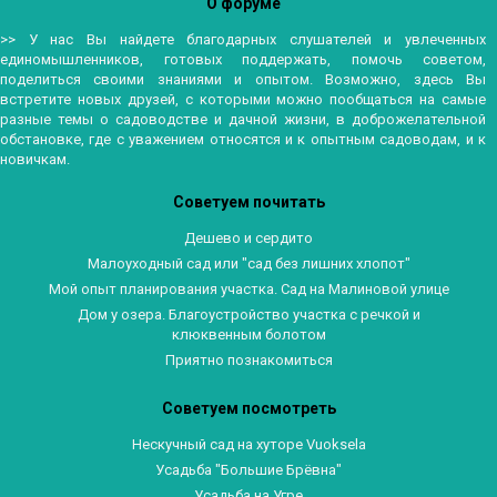
О форуме
>> У нас Вы найдете благодарных слушателей и увлеченных
единомышленников, готовых поддержать, помочь советом,
поделиться своими знаниями и опытом. Возможно, здесь Вы
встретите новых друзей, с которыми можно пообщаться на самые
разные темы о садоводстве и дачной жизни, в доброжелательной
обстановке, где с уважением относятся и к опытным садоводам, и к
новичкам.
Советуем почитать
Дешево и сердито
Малоуходный сад или "сад без лишних хлопот"
Мой опыт планирования участка. Сад на Малиновой улице
Дом у озера. Благоустройство участка с речкой и
клюквенным болотом
Приятно познакомиться
Советуем посмотреть
Нескучный сад на хуторе Vuoksela
Усадьба "Большие Брёвна"
Усадьба на Угре