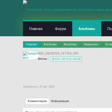
Главная
Форум
Альбомы
По
Главная
Альбомы
Альбомы
Захарьино
Бота
IMG_20250729_131735_559
Метки:
флокс метельчатый
Захарьино
,
27 авг 2025
Комментарии
Информация