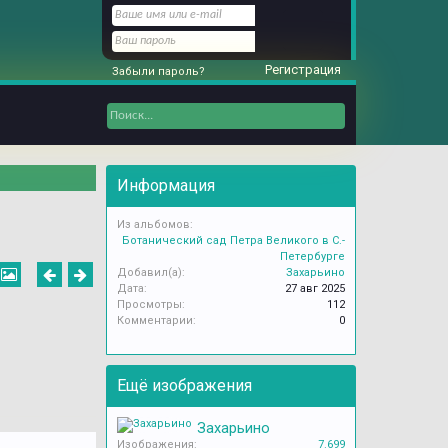
Регистрация
Забыли пароль?
Информация
Из альбомов:
Ботанический сад Петра Великого в С.-
Петербурге
Добавил(а):
Захарьино
Дата:
27 авг 2025
Просмотры:
112
Комментарии:
0
Ещё изображения
Захарьино
Изображения:
7.699