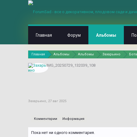
Главная
Форум
Альбомы
По
Главная
Альбомы
Альбомы
Захарьино
Бота
IMG_20250729_132039_108
Захарьино
,
27 авг 2025
Комментарии
Информация
Пока нет ни одного комментария.