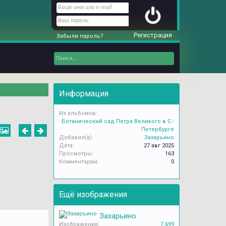
Регистрация
Забыли пароль?
Информация
Из альбомов:
Ботанический сад Петра Великого в С.-
Петербурге
Добавил(а):
Захарьино
Дата:
27 авг 2025
Просмотры:
163
Комментарии:
0
Ещё изображения
Захарьино
Изображения:
7.699