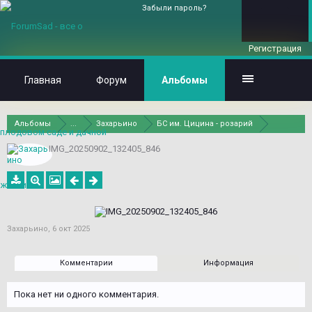
Забыли пароль?
Регистрация
Главная
Форум
Альбомы
Альбомы
...
Захарьино
БС им. Цицина - розарий
IMG_20250902_132405_846
Захарьино
,
6 окт 2025
Комментарии
Информация
Пока нет ни одного комментария.