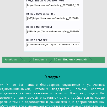
Поделиться изображением:
BB-код изображения:
BB-код миниатюры:
BB-код альбома:
Альбомы
...
Захарьино
БС им. Цицина - розарий
О форуме
>> У нас Вы найдете благодарных слушателей и увлеченных
единомышленников, готовых поддержать, помочь советом,
поделиться своими знаниями и опытом. Возможно, здесь Вы
встретите новых друзей, с которыми можно пообщаться на самые
разные темы о садоводстве и дачной жизни, в доброжелательной
обстановке, где с уважением относятся и к опытным садоводам, и к