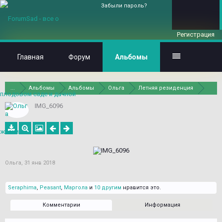
Забыли пароль?
Регистрация
Главная
Форум
Альбомы
...
Альбомы
Альбомы
Ольга
Летняя резиденция
IMG_6096
Ольга
,
31 янв 2018
Seraphima
,
Peasant
,
Маргола
и
10 другим
нравится это.
Комментарии
Информация