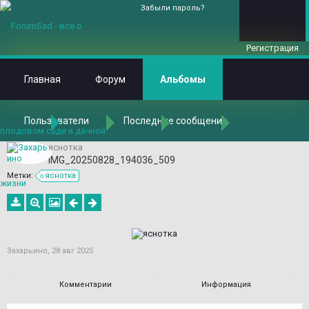
Забыли пароль?
Регистрация
Главная
Форум
Альбомы
Пользователи
Последние сообщения
Главная
Альбомы
Альбомы
Захарьино
БС Петра Великого - Северный двор
яснотка
IMG_20250828_194036_509
Метки:
яснотка
Захарьино
,
28 авг 2025
Комментарии
Информация