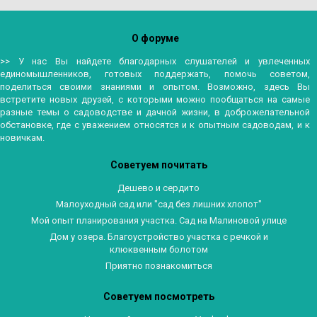
БС Петра Великого - Северный двор
О форуме
>> У нас Вы найдете благодарных слушателей и увлеченных
единомышленников, готовых поддержать, помочь советом,
поделиться своими знаниями и опытом. Возможно, здесь Вы
встретите новых друзей, с которыми можно пообщаться на самые
разные темы о садоводстве и дачной жизни, в доброжелательной
обстановке, где с уважением относятся и к опытным садоводам, и к
новичкам.
Советуем почитать
Дешево и сердито
Малоуходный сад или "сад без лишних хлопот"
Мой опыт планирования участка. Сад на Малиновой улице
Дом у озера. Благоустройство участка с речкой и
клюквенным болотом
Приятно познакомиться
Советуем посмотреть