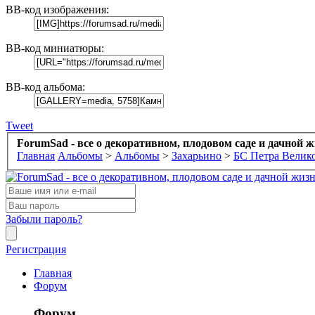
BB-код изображения:
BB-код миниатюры:
BB-код альбома:
Tweet
ForumSad - все о декоративном, плодовом саде и дачной 
Главная
Альбомы
>
Альбомы
>
Захарьино
>
БС Петра Велико
Забыли пароль?
Регистрация
Главная
Форум
Форум