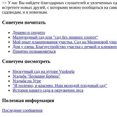
>> У нас Вы найдете благодарных слушателей и увлеченных е
встретите новых друзей, с которыми можно пообщаться на самы
садоводам, и к новичкам.
Советуем почитать
Дешево и сердито
Малоуходный сад или "сад без лишних хлопот"
Мой опыт планирования участка. Сад на Малиновой ули
Дом у озера. Благоустройство участка с речкой и клюкв
Приятно познакомиться
Советуем посмотреть
Нескучный сад на хуторе Vuoksela
Усадьба "Большие Брёвна"
Усадьба на Угре
"И полезно, и красиво. Наш молодой плодовый сад"
История нашего сада в окружении леса
Полезная информация
Последние сообщения