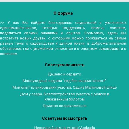
О форуме
>> У нас Вы найдете благодарных слушателей и увлеченных
единомышленников, готовых поддержать, помочь советом,
поделиться своими знаниями и опытом. Возможно, здесь Вы
встретите новых друзей, с которыми можно пообщаться на самые
разные темы о садоводстве и дачной жизни, в доброжелательной
обстановке, где с уважением относятся и к опытным садоводам, и к
новичкам.
Советуем почитать
Дешево и сердито
Малоуходный сад или "сад без лишних хлопот"
Мой опыт планирования участка. Сад на Малиновой улице
Дом у озера. Благоустройство участка с речкой и
клюквенным болотом
Приятно познакомиться
Советуем посмотреть
Нескучный сад на хуторе Vuoksela