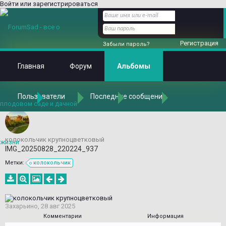
Войти или зарегистрироваться
Регистрация
Забыли пароль?
Главная
Форум
Альбомы
Пользователи
Последние сообщения
Главная
Альбомы
Альбомы
Захарьино
БС Петра Великого - Северный двор
колокольчик крупноцветковый
IMG_20250828_220224_937
Метки:
колокольчик
Захарьино
,
28 авг 2025
Комментарии
Информация