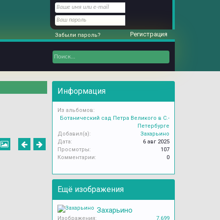
Регистрация
Забыли пароль?
Информация
Из альбомов:
Ботанический сад Петра Великого в С.-
Петербурге
Добавил(а):
Захарьино
Дата:
6 авг 2025
Просмотры:
107
Комментарии:
0
Ещё изображения
Захарьино
Изображения:
7.699