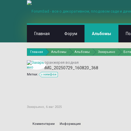
Главная
Форум
Альбомы
По
Главная
Альбомы
Альбомы
Захарьино
Бота
оранжерея водная
IMG_20250729_160820_368
Метки:
нимфеи
Захарьино
,
6 авг 2025
Комментарии
Информация