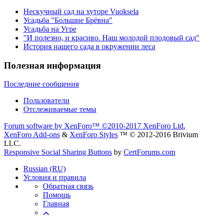
Нескучный сад на хуторе Vuoksela
Усадьба "Большие Брёвна"
Усадьба на Угре
"И полезно, и красиво. Наш молодой плодовый сад"
История нашего сада в окружении леса
Полезная информация
Последние сообщения
Пользователи
Отслеживаемые темы
Forum software by XenForo™
©2010-2017 XenForo Ltd.
XenForo Add-ons
&
XenForo Styles
™ © 2012-2016 Brivium
LLC.
Responsive Social Sharing Buttons
by
CertForums.com
Russian (RU)
Условия и правила
Обратная связь
Помощь
Главная