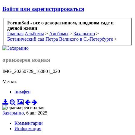
Войти или зарегистрироваться
ForumSad - все о декоративном, плодовом саде и
дачной жизни
Главная
Альбомы
>
Альбомы
>
Захарьино
>
Ботанический сад Петра Великого в С.-Петербурге
>
оранжерея водная
IMG_20250729_160801_020
Метки:
нимфеи
Захарьино
,
6 авг 2025
Комментарии
Информация